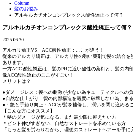
Column
髪のお悩み
アルキルカチオンコンプレックス酸性矯正って何？
アルキルカチオンコンプレックス酸性矯正って何？
2025.06.30
アルカリ矯正VS、ACC酸性矯正：ここが違う！
従来のアルカリ矯正は、アルカリ性の強い薬剤で髪の結合を
あります。
一方ACC 酸性矯正は、髪のPHに近い酸性の薬剤と、髪の
像ACC酸性矯正のここがすごい！
メリットは？
●ダメージレス：髪への刺激が少ない為キューティクルへの
●自然な仕上がり：髪の内部構造を過度に破壊しない為、ま
●：艶と手触り向上：ACCが髪を補修し、潤いを閉じ込める
【こんな方にオススメ】
＊髪のダメージが気になる、また最少限に抑えたい方
＊ピント伸びすぎない、自然なストレートを求めている方
「もっと髪を労わりながら、理想のストレートヘアーを手に