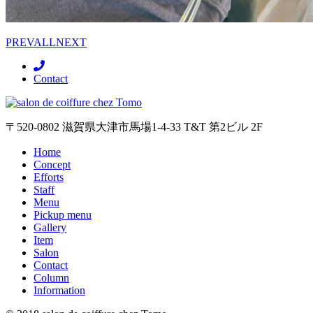
PREV
ALL
NEXT
Contact
〒520-0802 滋賀県大津市馬場1-4-33 T&T 第2ビル 2F
Home
Concept
Efforts
Staff
Menu
Pickup menu
Gallery
Item
Salon
Contact
Column
Information