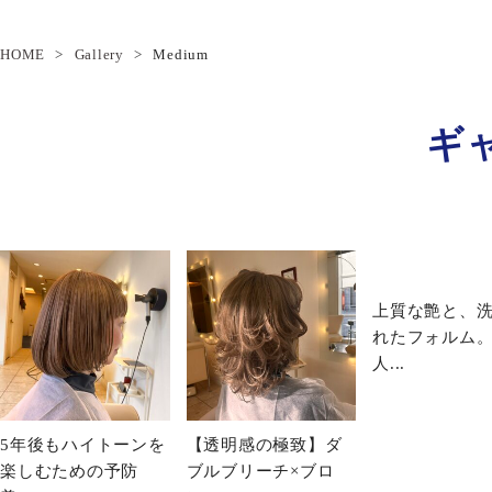
HOME
Gallery
Medium
ギ
上質な艶と、
れたフォルム
人...
5年後もハイトーンを
【透明感の極致】ダ
楽しむための予防
ブルブリーチ×ブロ