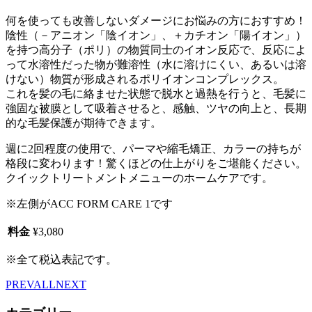
何を使っても改善しないダメージにお悩みの方におすすめ！
陰性（－アニオン「陰イオン」、＋カチオン「陽イオン」）
を持つ高分子（ポリ）の物質同士のイオン反応で、反応によ
って水溶性だった物が難溶性（水に溶けにくい、あるいは溶
けない）物質が形成されるポリイオンコンプレックス。
これを髪の毛に絡ませた状態で脱水と過熱を行うと、毛髪に
強固な被膜として吸着させると、感触、ツヤの向上と、長期
的な毛髪保護が期待できます。
週に2回程度の使用で、パーマや縮毛矯正、カラーの持ちが
格段に変わります！驚くほどの仕上がりをご堪能ください。
クイックトリートメントメニューのホームケアです。
※左側がACC FORM CARE 1です
料金
¥3,080
※全て税込表記です。
PREV
ALL
NEXT