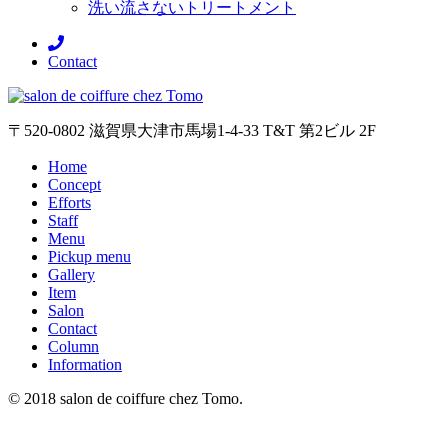
洗い流さないトリートメント
Contact
〒520-0802 滋賀県大津市馬場1-4-33 T&T 第2ビル 2F
Home
Concept
Efforts
Staff
Menu
Pickup menu
Gallery
Item
Salon
Contact
Column
Information
© 2018 salon de coiffure chez Tomo.